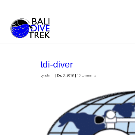
tdi-diver
by
admin
|
Dec 3, 2018
|
10 comments