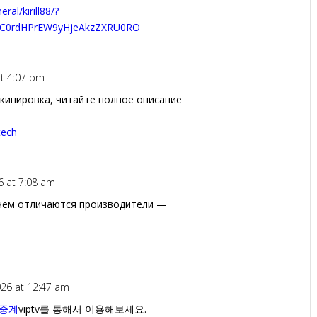
ral/kirill88/?
8CC0rdHPrEW9yHjeAkzZXRU0RO
at 4:07 pm
кипировка, читайте полное описание
tech
6 at 7:08 am
чем отличаются производители —
026 at 12:47 am
중계
viptv를 통해서 이용해보세요.