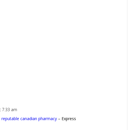
t 7:33 am
:
reputable canadian pharmacy
– Express