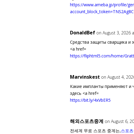
https://www.ameba.jp/profile/gene
account_block_token=TNS2Ag
DonaldBef
on August 3, 2026 
Средства защиты сварщика и э
<a href=
https://fliphtml5.com/home/Grat
Marvinskest
on August 4, 202
Какие импланты применяют и 
здесь <a href=
https://bit.ly/4xVbER5
해외스포츠중계
on August 6, 2
전세계 무료 스포츠 중계는,
스포츠