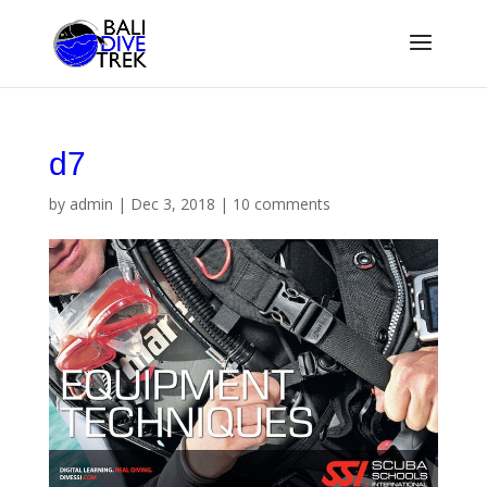
d7
by
admin
|
Dec 3, 2018
|
10 comments