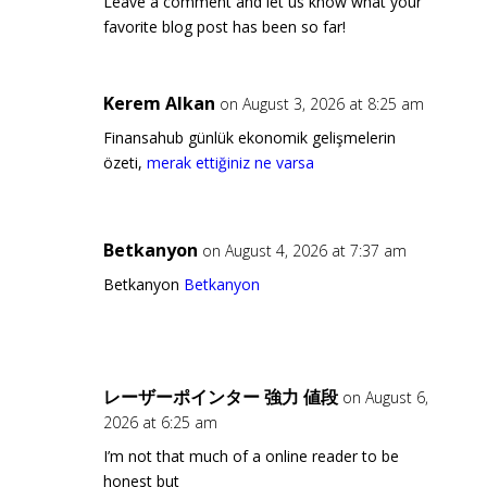
Leave a comment and let us know what your
favorite blog post has been so far!
Kerem Alkan
on August 3, 2026 at 8:25 am
Finansahub günlük ekonomik gelişmelerin
özeti,
merak ettiğiniz ne varsa
Betkanyon
on August 4, 2026 at 7:37 am
Betkanyon
Betkanyon
レーザーポインター 強力 値段
on August 6,
2026 at 6:25 am
I’m not that much of a online reader to be
honest but