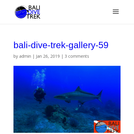
bali-dive-trek-gallery-59
by
admin
|
Jan 26, 2019
|
3 comments