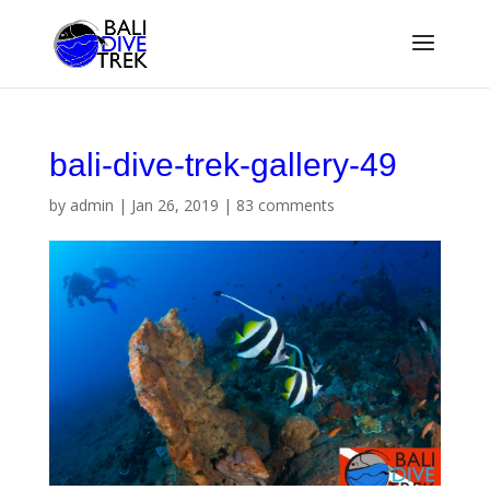
bali-dive-trek-gallery-49
by
admin
|
Jan 26, 2019
|
83 comments