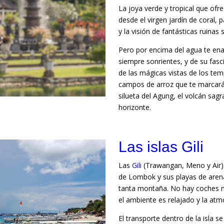
La joya verde y tropical que ofr
desde el virgen jardín de coral,
y la visión de fantásticas ruinas
Pero por encima del agua te ena
siempre sonrientes, y de su fasci
de las mágicas vistas de los temp
campos de arroz que te marcará
silueta del Agung, el volcán sag
horizonte.
Las islas Gili
Las
Gili
(Trawangan, Meno y Air) 
de Lombok y sus playas de arena
tanta montaña. No hay coches ni
el ambiente es relajado y la atm
El transporte dentro de la isla se 