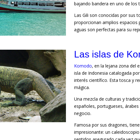
bajando bandera en uno de los ta
Las Gili son conocidas por sus t
proporcionan amplios espacios p
aguas son perfectas para su rep
Las islas de K
Komodo
, en la lejana zona del 
isla de Indonesia catalogada p
interés científico. Esta tosca y 
mágica.
Una mezcla de culturas y tradic
españoles, portugueses, árabes
negocio.
Famosa por sus dragones, tiene
impresionante: un caleidoscopio 
sentidos asegurado cada vez qu