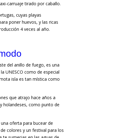
xi-carruaje tirado por caballo.
ortugas, cuyas playas
ara poner huevos, y las ricas
roducción 4 veces al año.
omodo
este del anillo de fuego, es una
or la UNESCO como de especial
remota isla es tan mística como
iones que atrajo hace años a
 y holandeses, como punto de
 una oferta para bucear de
de colores y un festival para los
e te sumerjas en las aguas de