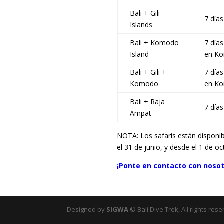
Bali + Gili
7 días
Islands
Bali + Komodo
7 días
Island
en K
Bali + Gili +
7 días
Komodo
en K
Bali + Raja
7 días
Ampat
NOTA: Los safaris están disponib
el 31 de junio, y desde el 1 de o
¡Ponte en contacto con nosot
Designed by
SIGWA
© Bali Dive Trek, All rights rese