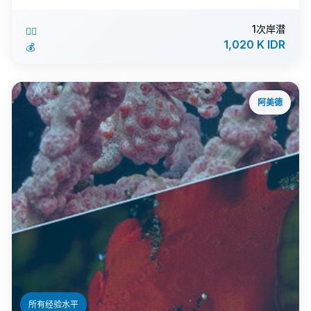
1次岸潜
🏊‍♂️
1,020 K IDR
💰
阿美德
ℹ️
所有经验水平