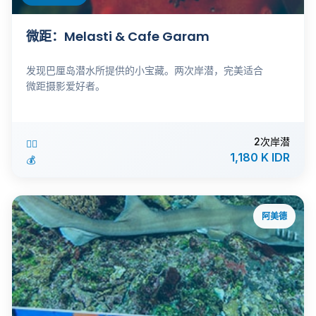
微距：Melasti & Cafe Garam
发现巴厘岛潜水所提供的小宝藏。两次岸潜，完美适合
微距摄影爱好者。
2次岸潜
🏊‍♂️
1,180 K IDR
💰
阿美德
ℹ️