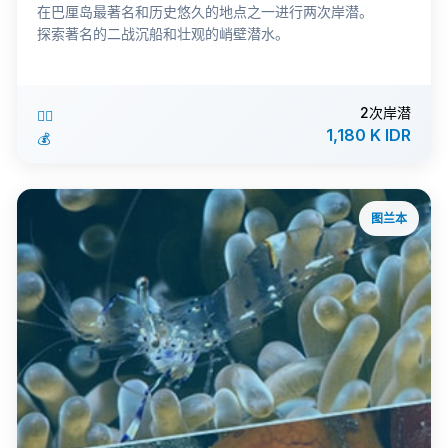
在巴厘岛最著名和历史悠久的地点之一进行两次岸潜。
探索著名的二战沉船和壮观的峭壁潜水。
2次岸潜
🏊‍♂️
1,180 K IDR
💰
图兰本
ℹ️