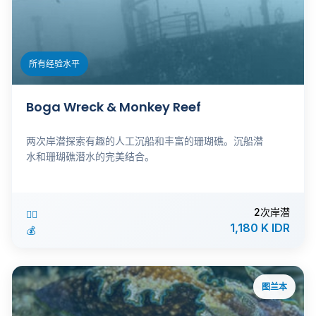
所有经验水平
Boga Wreck & Monkey Reef
两次岸潜探索有趣的人工沉船和丰富的珊瑚礁。沉船潜
水和珊瑚礁潜水的完美结合。
2次岸潜
🏊‍♂️
1,180 K IDR
💰
图兰本
ℹ️