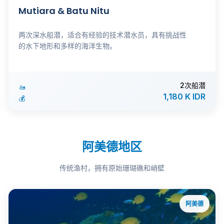
Mutiara & Batu Nitu
两次深水船潜，适合有经验的技术潜水员，具有挑战性
的水下地形和多样的海洋生物。
2次船潜
🚤
1,180 K IDR
💰
阿美德地区
传统渔村，拥有原始珊瑚礁和峭壁
阿美德
ℹ️