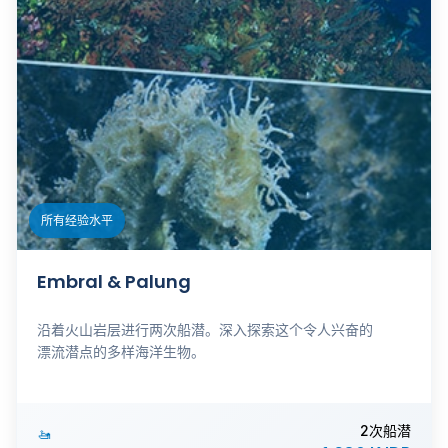
所有经验水平
Embral & Palung
沿着火山岩层进行两次船潜。深入探索这个令人兴奋的
漂流潜点的多样海洋生物。
2次船潜
🚤