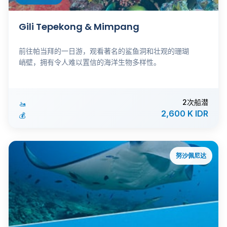
Gili Tepekong & Mimpang
前往帕当拜的一日游，观看著名的鲨鱼洞和壮观的珊瑚
峭壁，拥有令人难以置信的海洋生物多样性。
2次船潜
🚤
2,600 K IDR
💰
努沙佩尼达
ℹ️