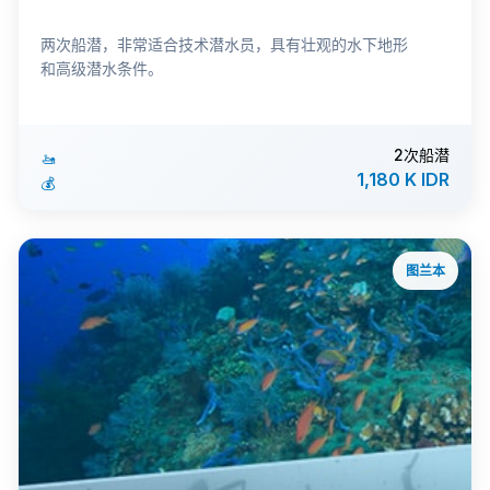
两次船潜，非常适合技术潜水员，具有壮观的水下地形
和高级潜水条件。
2次船潜
🚤
1,180 K IDR
💰
图兰本
ℹ️