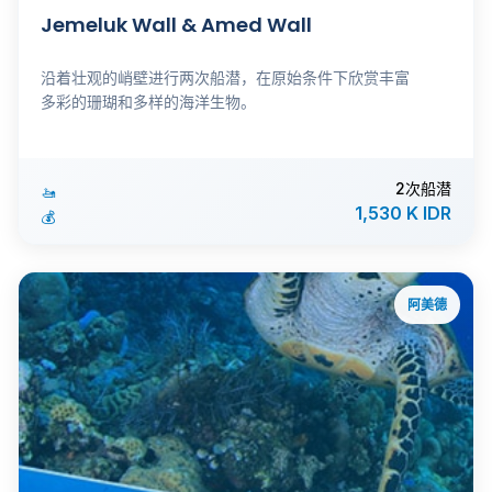
Jemeluk Wall & Amed Wall
沿着壮观的峭壁进行两次船潜，在原始条件下欣赏丰富
多彩的珊瑚和多样的海洋生物。
2次船潜
🚤
1,530 K IDR
💰
阿美德
ℹ️