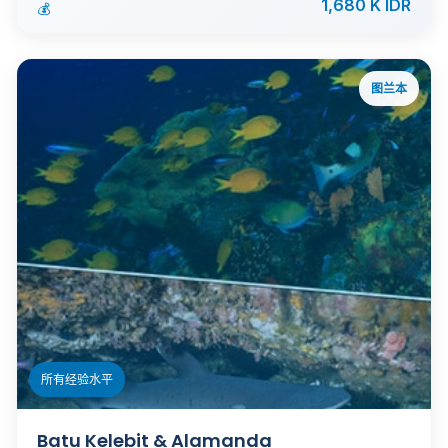
1,680 K IDR
💰
图兰本
ℹ️
所有经验水平
Batu Kelebit & Alamanda