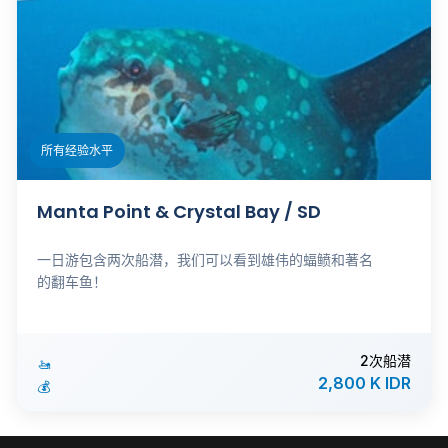
所有经验水平
Manta Point & Crystal Bay / SD
一日游包含两次船潜，我们可以看到雄伟的蝠鲼和著名
的翻车鱼！
2次船潜
🚤
2,800 K IDR
💰