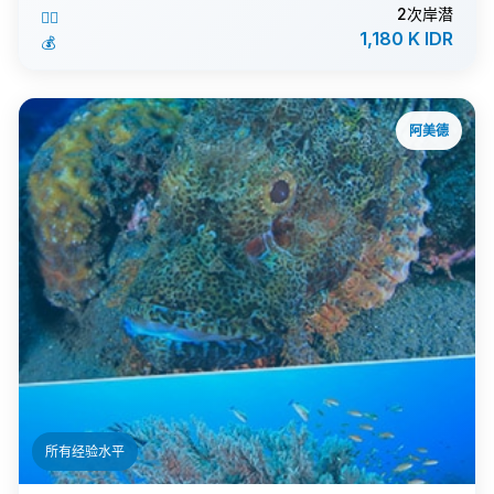
2次岸潜
🏊‍♂️
1,180 K IDR
💰
阿美德
ℹ️
所有经验水平