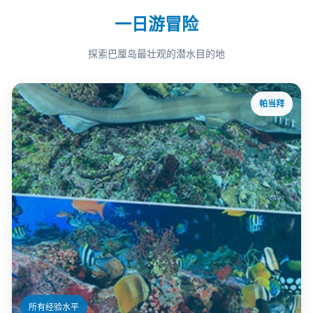
一日游冒险
探索巴厘岛最壮观的潜水目的地
帕当拜
ℹ️
所有经验水平