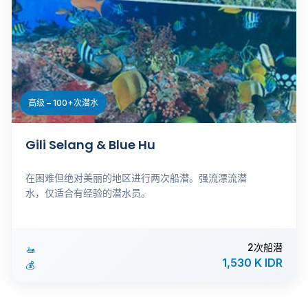
高级 – 100+次潜水
Gili Selang & Blue Hu
在困难但绝对美丽的地区进行两次船潜。强流漂流潜
水，仅适合有经验的潜水员。
2次船潜
🚤
1,530 K IDR
💰