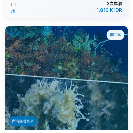
2次岸潜
🏊‍♂️
1,810 K IDR
💰
图兰本
ℹ️
所有经验水平