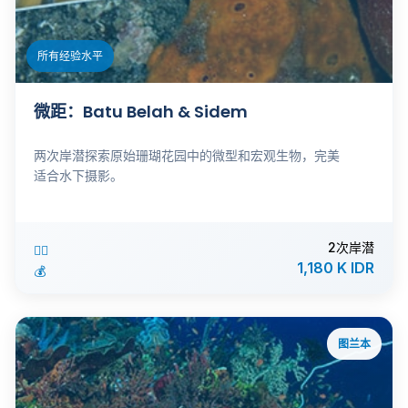
所有经验水平
微距：Batu Belah & Sidem
两次岸潜探索原始珊瑚花园中的微型和宏观生物，完美
适合水下摄影。
2次岸潜
🏊‍♂️
1,180 K IDR
💰
图兰本
ℹ️