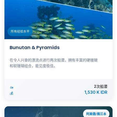
所有经验水平
Bunutan & Pyramids
在令人兴奋的漂流点进行两次船潜，拥有丰富的硬珊瑚
和软珊瑚组合，能见度极佳。
2次船潜
🚤
1,530 K IDR
💰
阿美德/图兰本
ℹ️