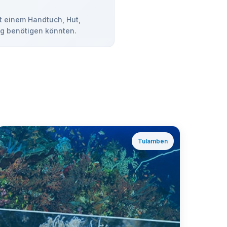
t einem Handtuch, Hut,
ag benötigen könnten.
Tulamben
ℹ️