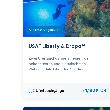
Alle Erfahrungsstufen
USAT Liberty & Dropoff
Zwei Ufertauchgänge an einem der
bekanntesten und historischsten
Plätze in Bali. Erkunden Sie das
berühmte Schiffswrack aus dem
Zweiten Weltkrieg und den
spektakulären Wandtauchgang.
1,180 K IDR
2 Ufertauchgänge
🏊‍♂️
💰