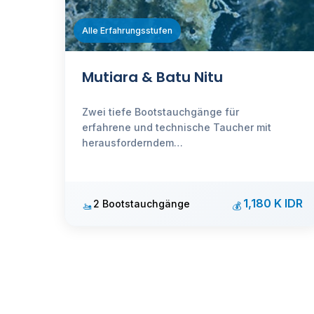
Alle Erfahrungsstufen
Mutiara & Batu Nitu
Zwei tiefe Bootstauchgänge für
erfahrene und technische Taucher mit
herausforderndem
Unterwassergelände und vielfältigem
Meeresleben.
1,180 K IDR
2 Bootstauchgänge
🚤
💰