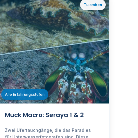
Tulamben
ℹ️
Alle Erfahrungsstufen
Muck Macro: Seraya 1 & 2
Zwei Ufertauchgänge, die das Paradies
für Unterwasserfotografen sind. Diese