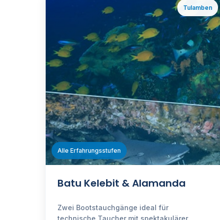
Tulamben
ℹ️
Alle Erfahrungsstufen
Batu Kelebit & Alamanda
Zwei Bootstauchgänge ideal für
technische Taucher mit spektakulärer