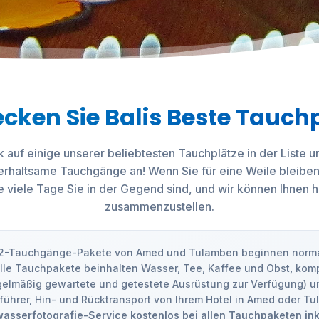
cken Sie Balis Beste Tauch
k auf einige unserer beliebtesten Tauchplätze in der Liste u
terhaltsame Tauchgänge an! Wenn Sie für eine Weile bleiben
e viele Tage Sie in der Gegend sind, und wir können Ihnen 
zusammenzustellen.
2-Tauchgänge-Pakete von Amed und Tulamben beginnen norma
lle Tauchpakete beinhalten Wasser, Tee, Kaffee und Obst, komp
egelmäßig gewartete und getestete Ausrüstung zur Verfügung) 
hführer, Hin- und Rücktransport von Ihrem Hotel in Amed oder T
asserfotografie-Service kostenlos bei allen Tauchpaketen ink