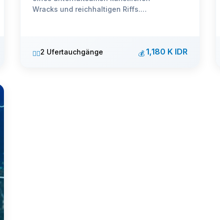
Wracks und reichhaltigen Riffs.
Perfekte Kombination aus Wrack- und
Rifftauchen.
1,180 K IDR
2 Ufertauchgänge
🏊‍♂️
💰