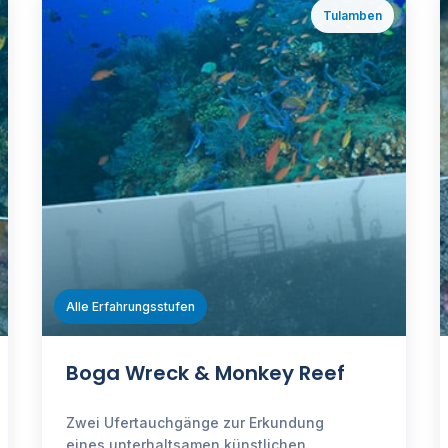
Tulamben
ℹ️
Alle Erfahrungsstufen
Boga Wreck & Monkey Reef
Zwei Ufertauchgänge zur Erkundung
eines unterhaltsamen künstlichen