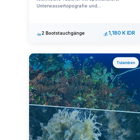
Unterwassertopografie und
fortgeschrittenen Tauchbedingungen.
1,180 K IDR
2 Bootstauchgänge
🚤
💰
Tulamben
ℹ️