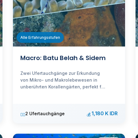
Alle Erfahrungsstufen
Macro: Batu Belah & Sidem
Zwei Ufertauchgänge zur Erkundung
von Mikro- und Makrolebewesen in
unberührten Korallengärten, perfekt für
Unterwasserfotografie.
1,180 K IDR
2 Ufertauchgänge
🏊‍♂️
💰