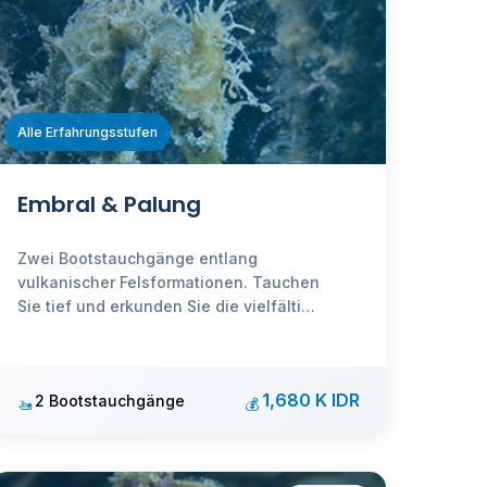
Alle Erfahrungsstufen
Embral & Palung
Zwei Bootstauchgänge entlang
vulkanischer Felsformationen. Tauchen
Sie tief und erkunden Sie die vielfältige
Meeresfauna an diesem aufregenden
Strömungsplatz.
1,680 K IDR
2 Bootstauchgänge
🚤
💰