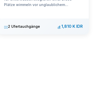
Plätze wimmeln vor unglaublichem
Makroleben.
1,810 K IDR
2 Ufertauchgänge
🏊‍♂️
💰