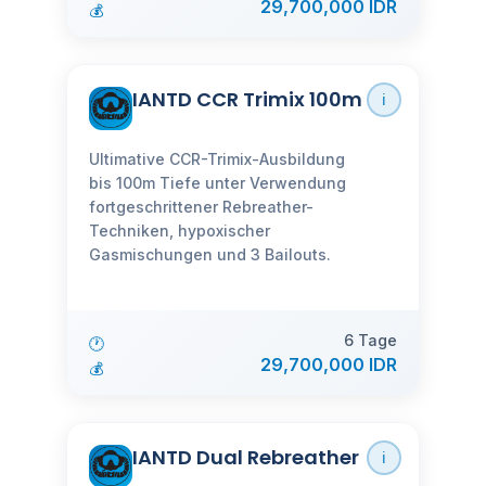
29,700,000 IDR
💰
IANTD CCR Trimix 100m
ℹ️
Ultimative CCR-Trimix-Ausbildung
bis 100m Tiefe unter Verwendung
fortgeschrittener Rebreather-
Techniken, hypoxischer
Gasmischungen und 3 Bailouts.
6 Tage
🕐
29,700,000 IDR
💰
IANTD Dual Rebreather
ℹ️