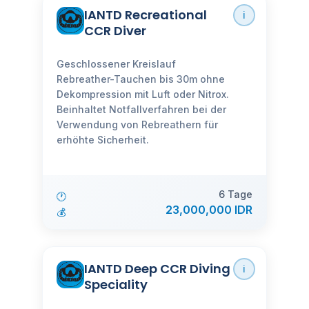
IANTD Recreational
ℹ️
CCR Diver
Geschlossener Kreislauf
Rebreather-Tauchen bis 30m ohne
Dekompression mit Luft oder Nitrox.
Beinhaltet Notfallverfahren bei der
Verwendung von Rebreathern für
erhöhte Sicherheit.
6 Tage
🕐
23,000,000 IDR
💰
IANTD Deep CCR Diving
ℹ️
Speciality