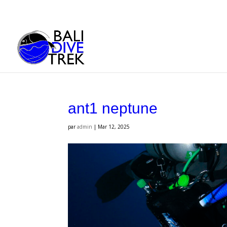
ant1 neptune
par
admin
|
Mar 12, 2025