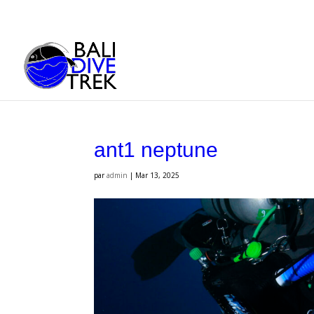
ant1 neptune
par
admin
|
Mar 13, 2025