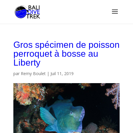
Gros spécimen de poisson
perroquet à bosse au
Liberty
par
Remy Boulet
|
Juil 11, 2019